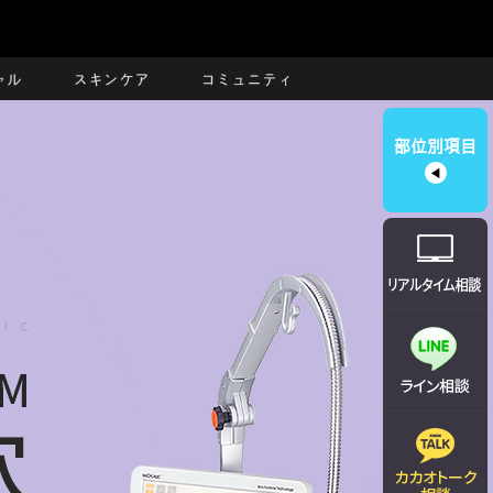
ャル
スキンケア
コミュニティ
部位別項目
◀