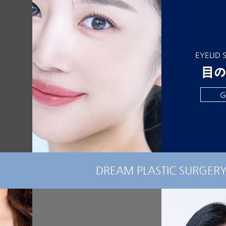
EYELID 
目の
G
DREAM PLASTIC SURGER