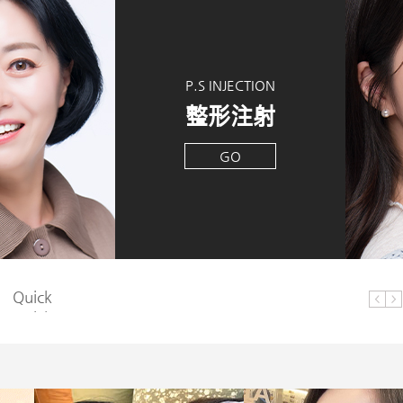
P.S INJECTION
整形注射
GO
Quick
Quick
Quick
Quick
Quick