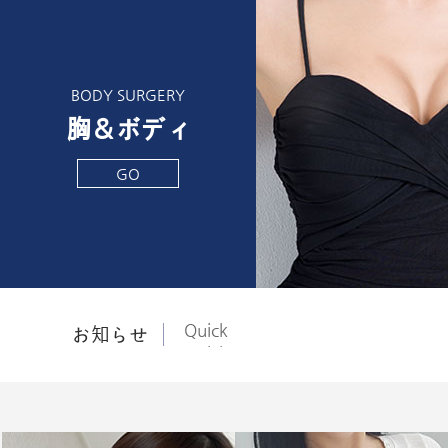
BODY SURGERY
胸＆ボディ
GO
Quick
お知らせ
Quick
Quick
Quick
Quick