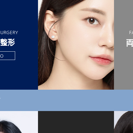
SURGERY
F
整形
O
Y